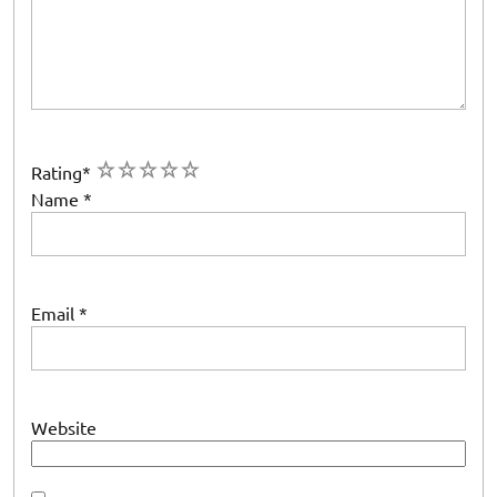
1
2
3
4
5
Rating
*
Name
*
Email
*
Website