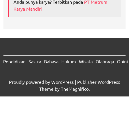
Anda punya karya? Terbitkan pada
PT Metrum
Karya Mandiri
A
Pendidikan
Sastra
Bahasa
Hukum
Wisata
Olahraga
Opini
Proudly powered by WordPress
|
Publisher WordPress
Theme
by TheMagnifico.