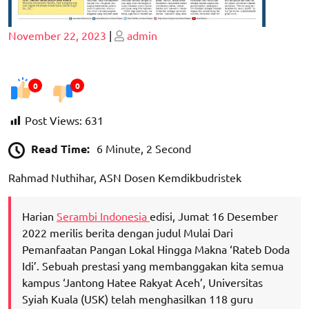
Posted
Posted
November 22, 2023
|
admin
on
on
0
0
Post Views:
631
Read Time:
6 Minute, 2 Second
Rahmad Nuthihar, ASN Dosen Kemdikbudristek
Harian
Serambi Indonesia
edisi, Jumat 16 Desember
2022 merilis berita dengan judul Mulai Dari
Pemanfaatan Pangan Lokal Hingga Makna ‘Rateb Doda
Idi’. Sebuah prestasi yang membanggakan kita semua
kampus ‘Jantong Hatee Rakyat Aceh’, Universitas
Syiah Kuala (USK) telah menghasilkan 118 guru