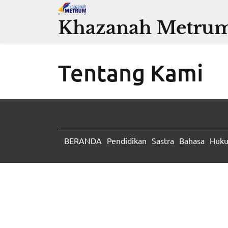
Skip
to
Khazanah Metru
content
Tentang Kami
BERANDA
Pendidikan
Sastra
Bahasa
Huk