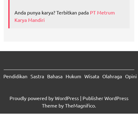
Anda punya karya? Terbitkan pada
PT Metrum
Karya Mandiri
A
Pendidikan
Sastra
Bahasa
Hukum
Wisata
Olahraga
Opini
Proudly powered by WordPress
|
Publisher WordPress
Theme
by TheMagnifico.