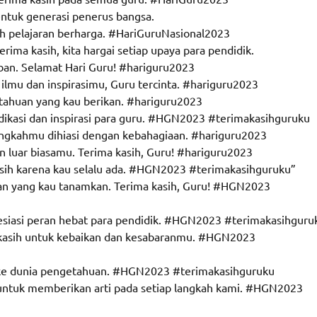
tuk generasi penerus bangsa.
lah pelajaran berharga. #HariGuruNasional2023
rima kasih, kita hargai setiap upaya para pendidik.
iban. Selamat Hari Guru! #hariguru2023
 ilmu dan inspirasimu, Guru tercinta. #hariguru2023
etahuan yang kau berikan. #hariguru2023
dikasi dan inspirasi para guru. #HGN2023 #terimakasihguruku
angkahmu dihiasi dengan kebahagiaan. #hariguru2023
n luar biasamu. Terima kasih, Guru! #hariguru2023
kasih karena kau selalu ada. #HGN2023 #terimakasihguruku”
kan yang kau tanamkan. Terima kasih, Guru! #HGN2023
esiasi peran hebat para pendidik. #HGN2023 #terimakasihguru
a kasih untuk kebaikan dan kesabaranmu. #HGN2023
 ke dunia pengetahuan. #HGN2023 #terimakasihguruku
 untuk memberikan arti pada setiap langkah kami. #HGN2023