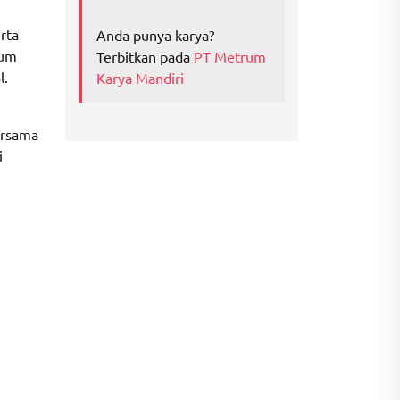
rta
Anda punya karya?
tum
Terbitkan pada
PT Metrum
l.
Karya Mandiri
ersama
i