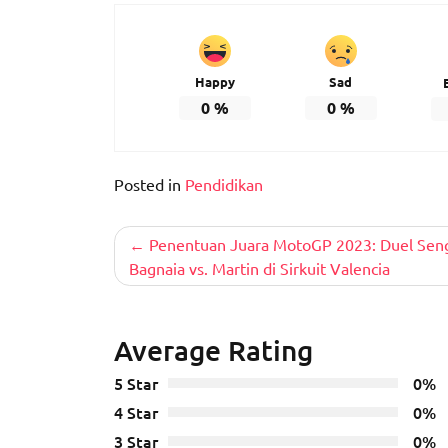
Happy
Sad
0
%
0
%
Posted in
Pendidikan
Post
Penentuan Juara MotoGP 2023: Duel Seng
Bagnaia vs. Martin di Sirkuit Valencia
navigation
Average Rating
5 Star
0%
4 Star
0%
3 Star
0%