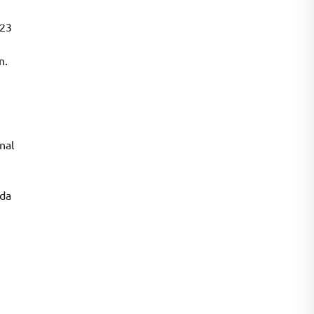
023
n.
nal
nda