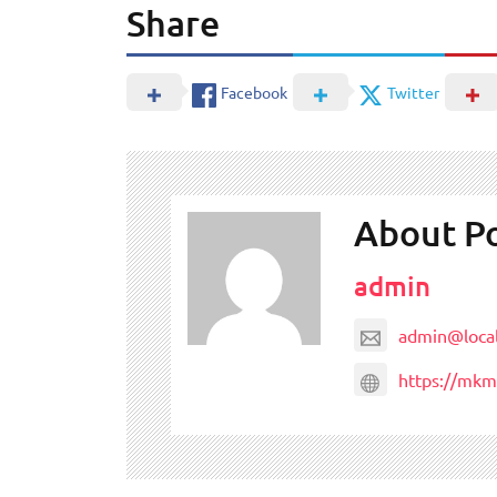
Share
Facebook
Twitter
About P
admin
admin@local
https://mkm