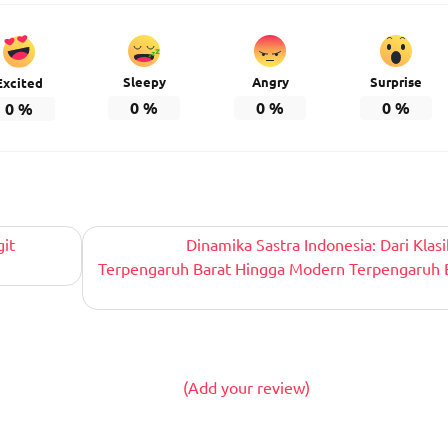
Sleepy
Angry
Surprise
Excited
0
%
0
%
0
%
0
%
it
Dinamika Sastra Indonesia: Dari Klasi
Terpengaruh Barat Hingga Modern Terpengaruh 
(Add your review)