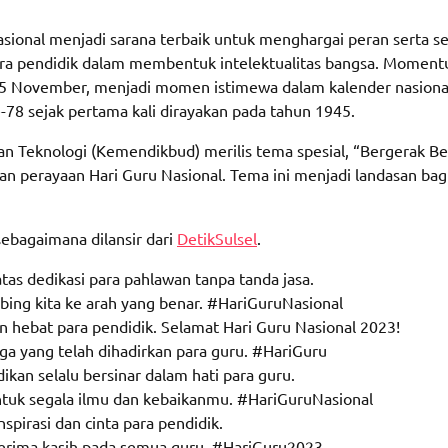
ional menjadi sarana terbaik untuk menghargai peran serta se
 para pendidik dalam membentuk intelektualitas bangsa. Momen
l 25 November, menjadi momen istimewa dalam kalender nasiona
8 sejak pertama kali dirayakan pada tahun 1945.
an Teknologi (Kemendikbud) merilis tema spesial, “Bergerak B
 perayaan Hari Guru Nasional. Tema ini menjadi landasan bag
sebagaimana dilansir dari
DetikSulsel
.
tas dedikasi para pahlawan tanpa tanda jasa.
ing kita ke arah yang benar. #HariGuruNasional
an hebat para pendidik. Selamat Hari Guru Nasional 2023!
rga yang telah dihadirkan para guru. #HariGuru
ikan selalu bersinar dalam hati para guru.
untuk segala ilmu dan kebaikanmu. #HariGuruNasional
spirasi dan cinta para pendidik.
terima kasih pada semua guru. #HariGuru2023