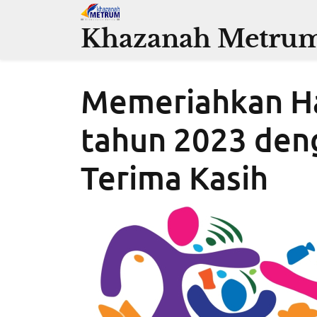
Skip
to
Khazanah Metru
content
Memeriahkan Ha
tahun 2023 den
Terima Kasih