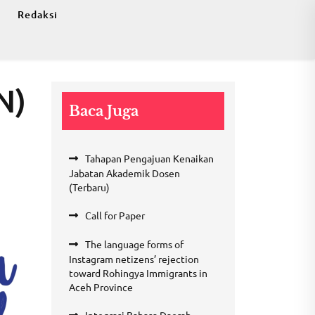
Redaksi
N)
Baca Juga
Tahapan Pengajuan Kenaikan
Jabatan Akademik Dosen
(Terbaru)
Call for Paper
The language forms of
Instagram netizens’ rejection
toward Rohingya Immigrants in
Aceh Province