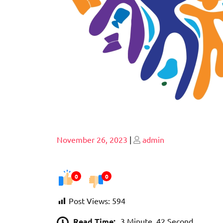
Posted
Posted
November 26, 2023
|
admin
on
on
0
0
Post Views:
594
Read Time:
3 Minute, 42 Second