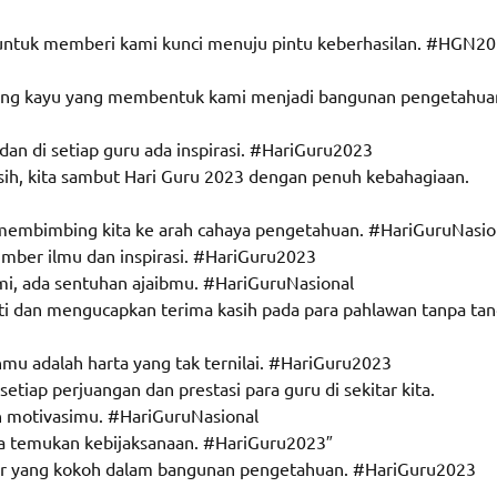
h untuk memberi kami kunci menuju pintu keberhasilan. #HGN2
ukang kayu yang membentuk kami menjadi bangunan pengetahua
dan di setiap guru ada inspirasi. #HariGuru2023
sih, kita sambut Hari Guru 2023 dengan penuh kebahagiaan.
 membimbing kita ke arah cahaya pengetahuan. #HariGuruNasio
umber ilmu dan inspirasi. #HariGuru2023
mi, ada sentuhan ajaibmu. #HariGuruNasional
i dan mengucapkan terima kasih pada para pahlawan tanpa ta
anmu adalah harta yang tak ternilai. #HariGuru2023
tiap perjuangan dan prestasi para guru di sekitar kita.
n motivasimu. #HariGuruNasional
ta temukan kebijaksanaan. #HariGuru2023″
ilar yang kokoh dalam bangunan pengetahuan. #HariGuru2023