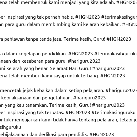
karena telah membentuk kami menjadi yang kita adalah. #HGN20
ber inspirasi yang tak pernah habis. #HGN2023 #terimakasihgu
eran para guru dalam membimbing kami ke arah kebaikan. #HG
 pahlawan tanpa tanda jasa. Terima kasih, Guru! #HGN2023
lita dalam kegelapan pendidikan. #HGN2023 #terimakasihguruk
sanaan dan kesabaran para guru. #hariguru2023
mi ke arah yang benar. Selamat Hari Guru! #hariguru2023
karena telah memberi kami sayap untuk terbang. #HGN2023
 mencetak jejak kebaikan dalam setiap pelajaran. #hariguru202
ar kebijaksanaan dan pengetahuan. #hariguru2023
kan yang kau tanamkan. Terima kasih, Guru! #hariguru2023
ber inspirasi yang tak terbatas. #HGN2023 #terimakasihguruku
untuk mengajarkan kami tidak hanya tentang pelajaran, tetapi j
sihguruku
kebijaksanaan dan dedikasi para pendidik. #HGN2023