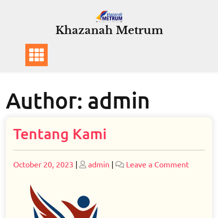
Skip
to
Khazanah Metrum
content
Author:
admin
Tentang Kami
Posted
Posted
on
October 20, 2023
|
admin
|
Leave a Comment
on
on
Tentang
Kami