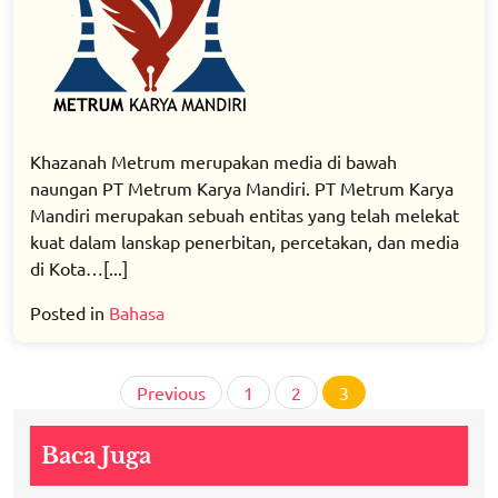
Khazanah Metrum merupakan media di bawah
naungan PT Metrum Karya Mandiri. PT Metrum Karya
Mandiri merupakan sebuah entitas yang telah melekat
kuat dalam lanskap penerbitan, percetakan, dan media
di Kota…[...]
Posted in
Bahasa
Posts
Previous
1
2
3
pagination
Baca Juga